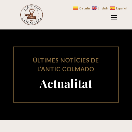
Català
English
Español
ÚLTIMES NOTÍCIES DE
L’ANTIC COLMADO
Actualitat