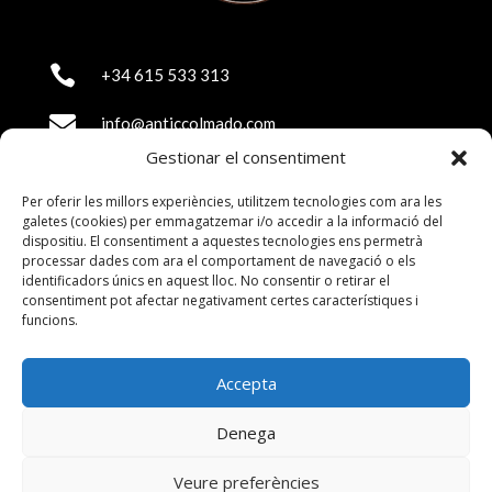

+34 615 533 313‬

info@anticcolmado.com
Gestionar el consentiment

Passeig de Torras i Bages, 46
Sant Andreu - 08030 Barcelona
Per oferir les millors experiències, utilitzem tecnologies com ara les
galetes (cookies) per emmagatzemar i/o accedir a la informació del
dispositiu. El consentiment a aquestes tecnologies ens permetrà

Dilluns (Tancat)
processar dades com ara el comportament de navegació o els
Dimarts i dimecres de 9,30 a 16,00 h.
identificadors únics en aquest lloc. No consentir o retirar el
Dijous i divendres de 9,30 a 24,00 h.
consentiment pot afectar negativament certes característiques i
Dissabtes de 10,30 a 24,00 h.
funcions.
Diumenges de 10,30 a 15,30 h.
Accepta
Denega
Veure preferències