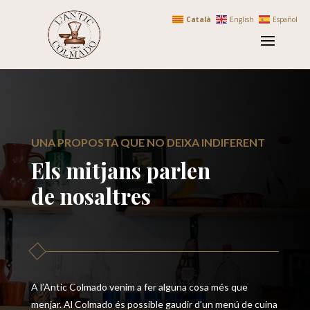
Català
English
Español
UNA PROPOSTA QUE NO DEIXA INDIFERENT
Els mitjans parlen
de nosaltres
A l’Antic Colmado venim a fer alguna cosa més que
menjar. Al Colmado és possible gaudir d’un menú de cuina