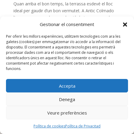
Quan arriba el bon temps, la terrassa esdevé el lloc
ideal per gaudir d’un bon vermutet. A Antic Colmado
l’acompanyem amb una selecció de tapes pensades
Gestionar el consentiment
per compartir i assaborir sense presses. Un espai
acollidor, bon ambient i el plaer de desconnectar amb
Per oferir les millors experiències, utilitzem tecnologies com ara les
una bona...
galetes (cookies) per emmagatzemar i/o accedir a la informació del
dispositiu. El consentiment a aquestes tecnologies ens permetrà
processar dades com ara el comportament de navegació o els
identificadors únics en aquest lloc. No consentir o retirar el
consentiment pot afectar negativament certes característiques i
funcions.
Avís legal
·
Política de privacitat
·
Cookies
·
Accepta
Denega
Veure preferències
Política de cookies
Política de Privacitad